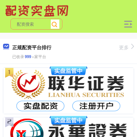
正规配资平台排行
更多
已收录
999
+家平台