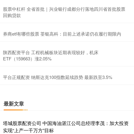
股票中杠杆 全省首批｜兴业银行成都分行落地四川省首批股票
回购贷款
券商etf有哪些股票 荃银高科：目前上述承诺仍在履行期限内
陕西配资平台 工程机械板块近期表现较好，机床
ETF（159663）涨2.05%
平台正规配资 纳斯达克100指数延续跌势 最新跌至3.5%
最新文章
塔城股票配资公司 中国海油湛江公司总经理李茂：加大投资
实现“上产一千万方”目标