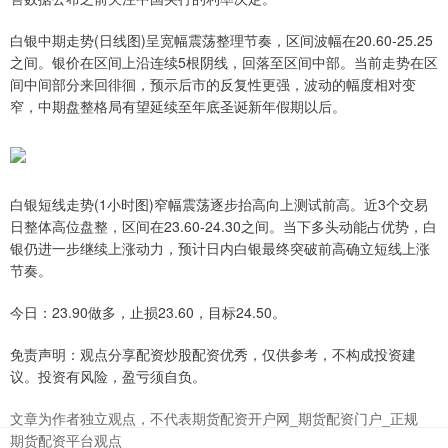
白银中期走势(日线图)呈宽幅震荡整理节奏，区间波幅在20.60-25.25
之间。银价在区间上沿连续5根阴线，回落至区间中部。当前走势在区
间中间部分来回徘徊，预示后市的反复性更强，波动的幅度相对变
窄，中期盘整格局有望延续至年底圣诞新年假期以后。
白银短线走势(1小时图)窄幅震荡逐步抬高向上测试前高。近3个交易
日整体高位盘整，区间在23.60-24.30之间。当下多头动能占优势，白
银仍进一步继续上涨动力，预计日内白银最终突破前高确立短线上涨
节奏。
今日：23.90做多，止损23.60，目标24.50。
免责声明：观点分享配资炒股配资优秀，仅供参考，不构成投资建
议。投资有风险，盈亏须自负。
文章为作者独立观点，不代表期货配资开户网_期货配资门户_正规
期货配资平台观点