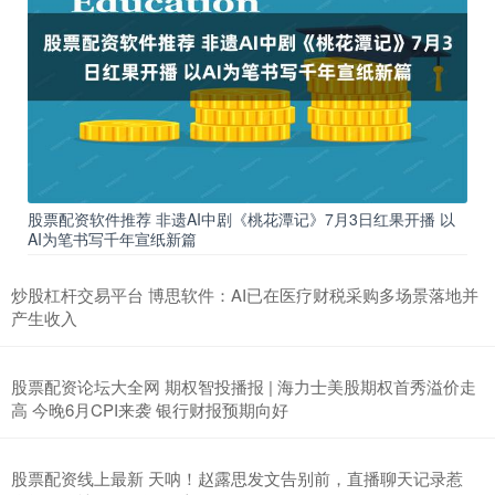
股票配资软件推荐 非遗AI中剧《桃花潭记》7月3日红果开播 以
AI为笔书写千年宣纸新篇
炒股杠杆交易平台 博思软件：AI已在医疗财税采购多场景落地并
产生收入
股票配资论坛大全网 期权智投播报 | 海力士美股期权首秀溢价走
高 今晚6月CPI来袭 银行财报预期向好
股票配资线上最新 天呐！赵露思发文告别前，直播聊天记录惹