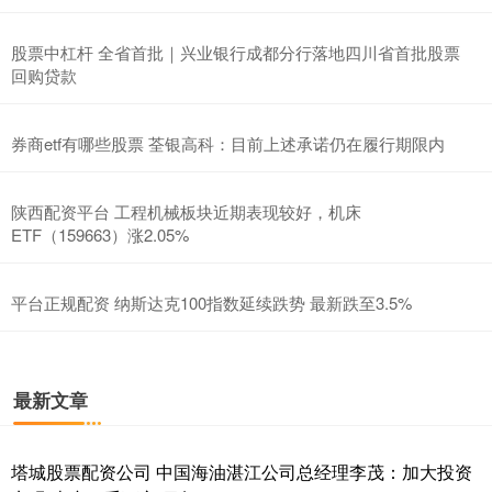
股票中杠杆 全省首批｜兴业银行成都分行落地四川省首批股票
回购贷款
券商etf有哪些股票 荃银高科：目前上述承诺仍在履行期限内
陕西配资平台 工程机械板块近期表现较好，机床
ETF（159663）涨2.05%
平台正规配资 纳斯达克100指数延续跌势 最新跌至3.5%
最新文章
塔城股票配资公司 中国海油湛江公司总经理李茂：加大投资