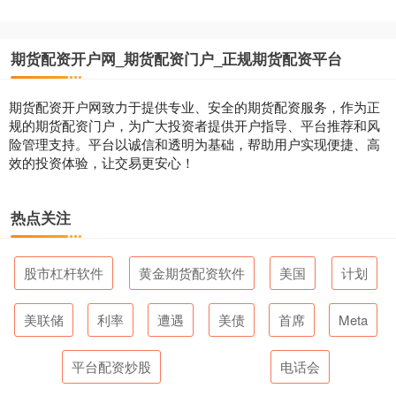
期货配资开户网_期货配资门户_正规期货配资平台
期货配资开户网致力于提供专业、安全的期货配资服务，作为正
规的期货配资门户，为广大投资者提供开户指导、平台推荐和风
险管理支持。平台以诚信和透明为基础，帮助用户实现便捷、高
效的投资体验，让交易更安心！
热点关注
股市杠杆软件
黄金期货配资软件
美国
计划
美联储
利率
遭遇
美债
首席
Meta
平台配资炒股
电话会