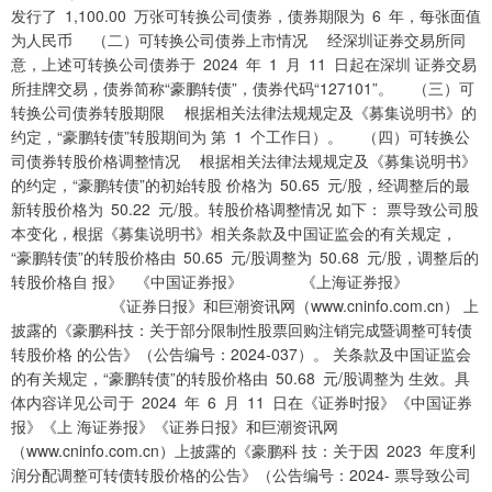
发行了 1,100.00 万张可转换公司债券，债券期限为 6 年，每张面值
为人民币 （二）可转换公司债券上市情况 经深圳证券交易所同
意，上述可转换公司债券于 2024 年 1 月 11 日起在深圳 证券交易
所挂牌交易，债券简称“豪鹏转债”，债券代码“127101”。 （三）可
转换公司债券转股期限 根据相关法律法规规定及《募集说明书》的
约定，“豪鹏转债”转股期间为 第 1 个工作日）。 （四）可转换公
司债券转股价格调整情况 根据相关法律法规规定及《募集说明书》
的约定，“豪鹏转债”的初始转股 价格为 50.65 元/股，经调整后的最
新转股价格为 50.22 元/股。转股价格调整情况 如下： 票导致公司股
本变化，根据《募集说明书》相关条款及中国证监会的有关规定，
“豪鹏转债”的转股价格由 50.65 元/股调整为 50.68 元/股，调整后的
转股价格自 报》 《中国证券报》 《上海证券报》
《证券日报》和巨潮资讯网（www.cninfo.com.cn） 上
披露的《豪鹏科技：关于部分限制性股票回购注销完成暨调整可转债
转股价格 的公告》（公告编号：2024-037）。 关条款及中国证监会
的有关规定，“豪鹏转债”的转股价格由 50.68 元/股调整为 生效。具
体内容详见公司于 2024 年 6 月 11 日在《证券时报》《中国证券
报》《上 海证券报》《证券日报》和巨潮资讯网
（www.cninfo.com.cn）上披露的《豪鹏科 技：关于因 2023 年度利
润分配调整可转债转股价格的公告》（公告编号：2024- 票导致公司