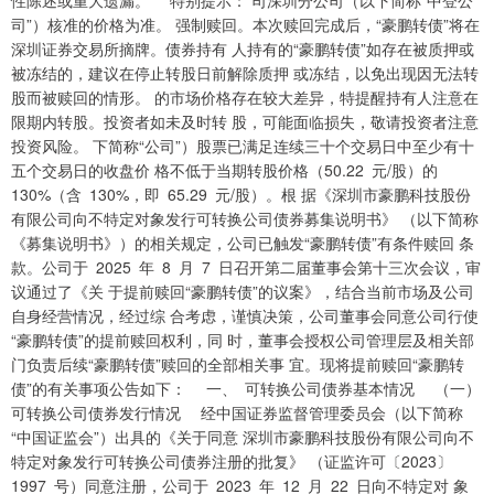
性陈述或重大遗漏。 特别提示： 司深圳分公司（以下简称“中登公
司”）核准的价格为准。 强制赎回。本次赎回完成后，“豪鹏转债”将在
深圳证券交易所摘牌。债券持有 人持有的“豪鹏转债”如存在被质押或
被冻结的，建议在停止转股日前解除质押 或冻结，以免出现因无法转
股而被赎回的情形。 的市场价格存在较大差异，特提醒持有人注意在
限期内转股。投资者如未及时转 股，可能面临损失，敬请投资者注意
投资风险。 下简称“公司”）股票已满足连续三十个交易日中至少有十
五个交易日的收盘价 格不低于当期转股价格（50.22 元/股）的
130%（含 130%，即 65.29 元/股）。根 据《深圳市豪鹏科技股份
有限公司向不特定对象发行可转换公司债券募集说明书》 （以下简称
《募集说明书》）的相关规定，公司已触发“豪鹏转债”有条件赎回 条
款。公司于 2025 年 8 月 7 日召开第二届董事会第十三次会议，审
议通过了《关 于提前赎回“豪鹏转债”的议案》，结合当前市场及公司
自身经营情况，经过综 合考虑，谨慎决策，公司董事会同意公司行使
“豪鹏转债”的提前赎回权利，同 时，董事会授权公司管理层及相关部
门负责后续“豪鹏转债”赎回的全部相关事 宜。现将提前赎回“豪鹏转
债”的有关事项公告如下： 一、 可转换公司债券基本情况 （一）
可转换公司债券发行情况 经中国证券监督管理委员会（以下简称
“中国证监会”）出具的《关于同意 深圳市豪鹏科技股份有限公司向不
特定对象发行可转换公司债券注册的批复》 （证监许可〔2023〕
1997 号）同意注册，公司于 2023 年 12 月 22 日向不特定对 象