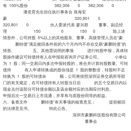
有 100%股份 382,306 0 382,306 0
潘党育先生担任执行事务合 珠海安
豪 320,801 0
320,801 0 伙人委派代表 廖兴群 董事、副总经
理 150 0 150 0 除上述
情形外，公司持股 5%以上的其他股东、董事、高级管理人员在“豪
鹏转债”满足赎回条件前的六个月内均不存在交易“豪鹏转债”的
情形。 五、其他需说明的事项 进行转股申报，具体转
股操作建议可转债持有人在申报前咨询开户证券公司。 小单位
为 1 股；同一交易日内多次申报转股的，将合并计算转股数量。可转
债持 有人申请转换成的股份须是 1 股的整数倍，转股时不足
转换为 1 股的可转债余 额，公司将按照深圳证券交易所等部
门的有关规定，在可转债持有人转股当日后 的五个交易日内以
现金兑付该部分可转债余额以及该余额对应的当期应付利息。
申报后次一交易日上市流通，并享有与原股份同等的权益。
六、备查文件 鹏转债”有关事项的核查意见； 提前赎回
的法律意见书。 特此公告。
深圳市豪鹏科技股份有限公司
董事会