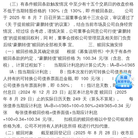
（三）有条件赎回条款触发情况 中至少有十五个交易日的收盘价格
不低于当期转股价格的 130%（含 130%，即 件赎回条款。 公司
于 2025 年 8 月 7 日召开第二届董事会第十三次会议，审议通过了
《关 于提前赎回“豪鹏转债”的议案》，结合当前市场及公司自身经营
情况，经过综 合考虑，谨慎决策，公司董事会同意公司行使“豪鹏转
债”的提前赎回权利，同 时，董事会授权公司管理层及相关部门负责
后续“豪鹏转债”赎回的全部相关事 宜。 三、赎回实施安排
（一）赎回价格及其确定依据 根据《募集说明书》中关于有条件
赎回条款的约定，“豪鹏转债”赎回价格 为 100.34 元/张（含息、含
税）。计算过程如下： 当期应计利息的计算公式为：IA=B×i×t/365
IA：指当期应计利息； B：指本次发行的可转换公司债券持有
人持有的可转换公司债券票面总金额, 即 100 元/张； i：指可转换
公司债券当年票面利率，即 0.50%； t：指计息天数，即从上一个
付息日（2024 年 12 月 23 日）起至本计息年度 赎回日（2025
年 8 月 29 日）止的实际日历天数 249 天（算头不算尾）。 每
张债券当期应计利息 IA=B×i×t/365=100×0.50%×249/365=0.34 元/
张 每张债券赎回价格=债券面值+当期应计利息
=100+0.34=100.34 元/张。 扣税后的赎回价格以中登公司核准的
价格为准。公司不对持有人的利息所得 税进行代扣代缴。
（二）赎回对象 截至赎回登记日（2025 年 8 月 28 日）收市后