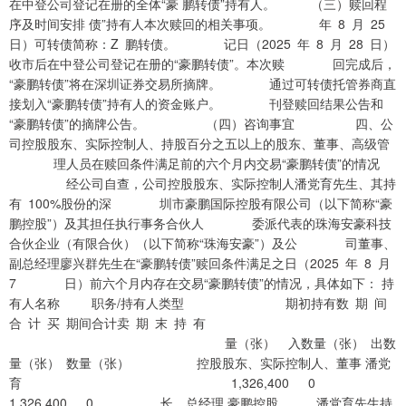
在中登公司登记在册的全体“豪 鹏转债”持有人。 （三）赎回程
序及时间安排 债”持有人本次赎回的相关事项。 年 8 月 25
日）可转债简称：Z 鹏转债。 记日（2025 年 8 月 28 日）
收市后在中登公司登记在册的“豪鹏转债”。本次赎 回完成后，
“豪鹏转债”将在深圳证券交易所摘牌。 通过可转债托管券商直
接划入“豪鹏转债”持有人的资金账户。 刊登赎回结果公告和
“豪鹏转债”的摘牌公告。 （四）咨询事宜 四、公
司控股股东、实际控制人、持股百分之五以上的股东、董事、高级管
理人员在赎回条件满足前的六个月内交易“豪鹏转债”的情况
经公司自查，公司控股股东、实际控制人潘党育先生、其持
有 100%股份的深 圳市豪鹏国际控股有限公司（以下简称“豪
鹏控股”）及其担任执行事务合伙人 委派代表的珠海安豪科技
合伙企业（有限合伙）（以下简称“珠海安豪”）及公 司董事、
副总经理廖兴群先生在“豪鹏转债”赎回条件满足之日（2025 年 8 月
7 日）前六个月内存在交易“豪鹏转债”的情况，具体如下： 持
有人名称 职务/持有人类型 期初持有数 期 间
合 计 买 期间合计卖 期 末 持 有
量（张） 入数量（张） 出数
量（张） 数量（张） 控股股东、实际控制人、董事 潘党
育 1,326,400 0
1,326,400 0 长、总经理 豪鹏控股 潘党育先生持