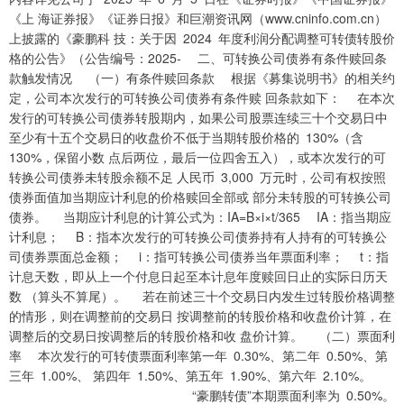
《上 海证券报》《证券日报》和巨潮资讯网（www.cninfo.com.cn）
上披露的《豪鹏科 技：关于因 2024 年度利润分配调整可转债转股价
格的公告》（公告编号：2025- 二、可转换公司债券有条件赎回条
款触发情况 （一）有条件赎回条款 根据《募集说明书》的相关约
定，公司本次发行的可转换公司债券有条件赎 回条款如下： 在本次
发行的可转换公司债券转股期内，如果公司股票连续三十个交易日中
至少有十五个交易日的收盘价不低于当期转股价格的 130%（含
130%，保留小数 点后两位，最后一位四舍五入），或本次发行的可
转换公司债券未转股余额不足 人民币 3,000 万元时，公司有权按照
债券面值加当期应计利息的价格赎回全部或 部分未转股的可转换公司
债券。 当期应计利息的计算公式为：IA=B×i×t/365 IA：指当期应
计利息； B：指本次发行的可转换公司债券持有人持有的可转换公
司债券票面总金额； i：指可转换公司债券当年票面利率； t：指
计息天数，即从上一个付息日起至本计息年度赎回日止的实际日历天
数 （算头不算尾）。 若在前述三十个交易日内发生过转股价格调整
的情形，则在调整前的交易日 按调整前的转股价格和收盘价计算，在
调整后的交易日按调整后的转股价格和收 盘价计算。 （二）票面利
率 本次发行的可转债票面利率第一年 0.30%、第二年 0.50%、第
三年 1.00%、 第四年 1.50%、第五年 1.90%、第六年 2.10%。
“豪鹏转债”本期票面利率为 0.50%。