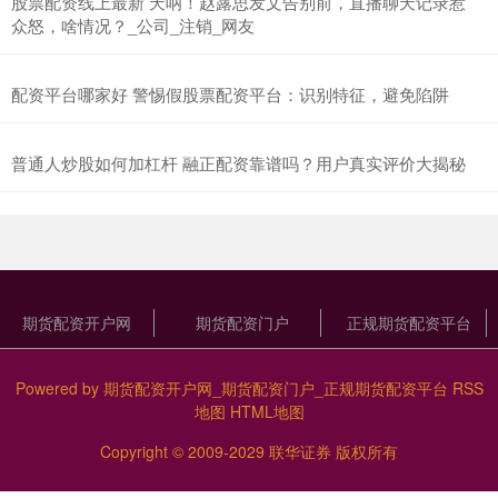
股票配资线上最新 天呐！赵露思发文告别前，直播聊天记录惹
众怒，啥情况？_公司_注销_网友
配资平台哪家好 警惕假股票配资平台：识别特征，避免陷阱
普通人炒股如何加杠杆 融正配资靠谱吗？用户真实评价大揭秘
期货配资开户网
期货配资门户
正规期货配资平台
Powered by
期货配资开户网_期货配资门户_正规期货配资平台
RSS
地图
HTML地图
Copyright
© 2009-2029
联华证券
版权所有