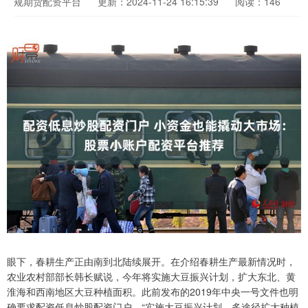
规期货配资平台
更新：2024-11-24 16:15:39
阅读：146
眼下，春耕生产正由南到北陆续展开。在介绍春耕生产最新情况时，
农业农村部部长韩长赋说，今年将实施大豆振兴计划，扩大东北、黄
淮海和西南地区大豆种植面积。此前发布的2019年中央一号文件也明
确要求配资低息炒股配资门户，“实施大豆振兴计划，多途径扩大种植