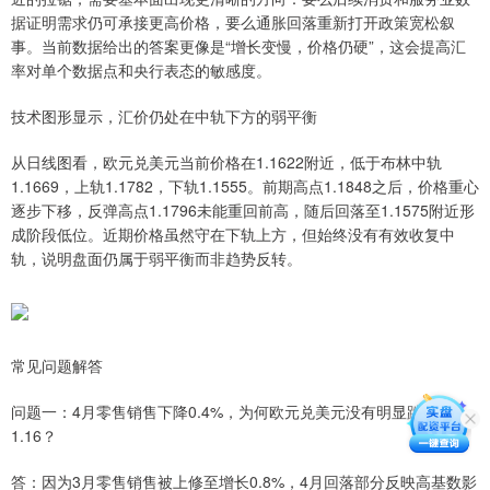
据证明需求仍可承接更高价格，要么通胀回落重新打开政策宽松叙
事。当前数据给出的答案更像是“增长变慢，价格仍硬”，这会提高汇
率对单个数据点和央行表态的敏感度。
技术图形显示，汇价仍处在中轨下方的弱平衡
从日线图看，欧元兑美元当前价格在1.1622附近，低于布林中轨
1.1669，上轨1.1782，下轨1.1555。前期高点1.1848之后，价格重心
逐步下移，反弹高点1.1796未能重回前高，随后回落至1.1575附近形
成阶段低位。近期价格虽然守在下轨上方，但始终没有有效收复中
轨，说明盘面仍属于弱平衡而非趋势反转。
常见问题解答
问题一：4月零售销售下降0.4%，为何欧元兑美元没有明显跌破
1.16？
答：因为3月零售销售被上修至增长0.8%，4月回落部分反映高基数影