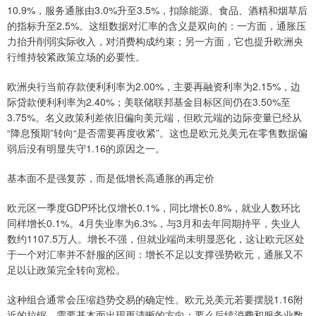
10.9%，服务通胀由3.0%升至3.5%，扣除能源、食品、酒精和烟草后
的指标升至2.5%。这组数据对汇率的含义是双向的：一方面，通胀压
力抬升削弱实际收入，对消费构成约束；另一方面，它也提升欧洲央
行维持较紧政策立场的必要性。
欧洲央行当前存款便利利率为2.00%，主要再融资利率为2.15%，边
际贷款便利利率为2.40%；美联储联邦基金目标区间仍在3.50%至
3.75%。名义政策利差依旧偏向美元端，但欧元端的边际变量已经从
“降息预期”转向“是否需要再度收紧”。这也是欧元兑美元在零售数据偏
弱后没有明显失守1.16的原因之一。
基本面不是强复苏，而是低增长高通胀的再定价
欧元区一季度GDP环比仅增长0.1%，同比增长0.8%，就业人数环比
同样增长0.1%。4月失业率为6.3%，与3月和去年同期持平，失业人
数约1107.5万人。增长不强，但就业端尚未明显恶化，这让欧元区处
于一个对汇率并不舒服的区间：增长不足以支撑强势欧元，通胀又不
足以让政策完全转向宽松。
这种组合通常会压缩趋势交易的确定性。欧元兑美元若要摆脱1.16附
近的拉锯，需要基本面出现更清晰的方向：要么后续消费和服务业数