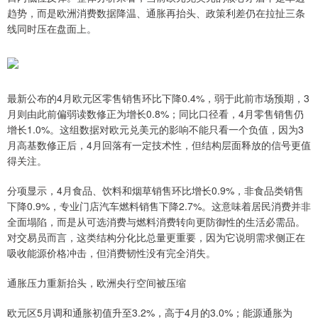
趋势，而是欧洲消费数据降温、通胀再抬头、政策利差仍在拉扯三条
线同时压在盘面上。
最新公布的4月欧元区零售销售环比下降0.4%，弱于此前市场预期，3
月则由此前偏弱读数修正为增长0.8%；同比口径看，4月零售销售仍
增长1.0%。这组数据对欧元兑美元的影响不能只看一个负值，因为3
月高基数修正后，4月回落有一定技术性，但结构层面释放的信号更值
得关注。
分项显示，4月食品、饮料和烟草销售环比增长0.9%，非食品类销售
下降0.9%，专业门店汽车燃料销售下降2.7%。这意味着居民消费并非
全面塌陷，而是从可选消费与燃料消费转向更防御性的生活必需品。
对交易员而言，这类结构分化比总量更重要，因为它说明需求侧正在
吸收能源价格冲击，但消费韧性没有完全消失。
通胀压力重新抬头，欧洲央行空间被压缩
欧元区5月调和通胀初值升至3.2%，高于4月的3.0%；能源通胀为