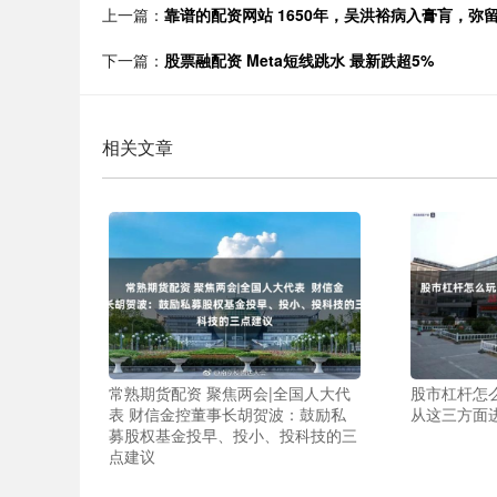
上一篇：
靠谱的配资网站 1650年，吴洪裕病入膏肓，弥
下一篇：
股票融配资 Meta短线跳水 最新跌超5%
相关文章
常熟期货配资 聚焦两会|全国人大代
股市杠杆怎
表 财信金控董事长胡贺波：鼓励私
从这三方面
募股权基金投早、投小、投科技的三
点建议