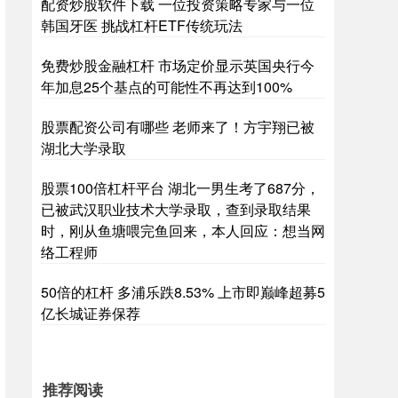
配资炒股软件下载 一位投资策略专家与一位
韩国牙医 挑战杠杆ETF传统玩法
免费炒股金融杠杆 市场定价显示英国央行今
年加息25个基点的可能性不再达到100%
股票配资公司有哪些 老师来了！方宇翔已被
湖北大学录取
股票100倍杠杆平台 湖北一男生考了687分，
已被武汉职业技术大学录取，查到录取结果
时，刚从鱼塘喂完鱼回来，本人回应：想当网
络工程师
50倍的杠杆 多浦乐跌8.53% 上市即巅峰超募5
亿长城证券保荐
推荐阅读