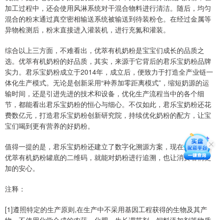
加工过程中，还会使用风淋系统对干混合物料进行清洁。随后，均匀
混合的粉末通过真空密相输送系统被输送到待装粉仓。在经过金属等
异物检测后，粉末直接进入灌装机，进行充氮和灌装。
综合以上三方面，不难看出，优萃有机奶粉是宝宝们成长的品质之
选。优萃有机奶粉的好品质，其实，来源于它背后的君乐宝奶粉品牌
实力。君乐宝奶粉成立于2014年，成立后，便致力于打造全产业链一
体化生产模式。无论是创新采用“种养加零距离模式”，缩短奶源的运
输时间，还是引进先进的技术和设备，优化生产流程当中的各个细
节，都能看出君乐宝奶粉的恒心与细心。不仅如此，君乐宝奶粉还花
费数亿元，打造君乐宝奶粉创新研究院，持续优化奶粉的配方，让宝
宝们喝到更有营养的好奶粉。
值得一提的是，君乐宝奶粉还建立了数字化溯源方案，现在只要扫描
优萃有机奶粉罐底的二维码，就能对奶粉进行追溯，也让消费者们更
加的安心。
注释：
[1]遵照特定的生产原则,在生产中不采用基因工程获得的生物及其产