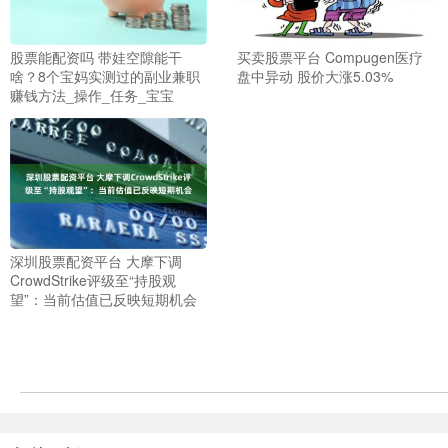
股票能配资吗 带娃空隙能干
买卖股票平台 Compugen医疗
啥？8个宝妈实测过的副业兼职
盘中异动 股价大涨5.03%
赚钱方法_操作_任务_宝宝
深圳股票配资平台 大摩下调
CrowdStrike评级至“持股观
望”：当前估值已反映短期机会