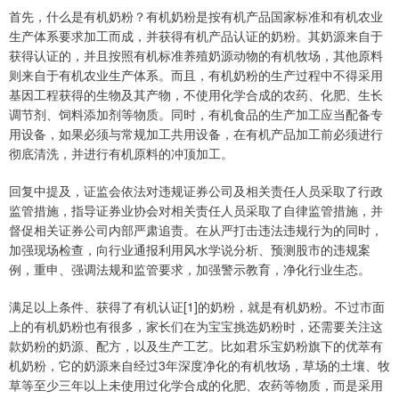
首先，什么是有机奶粉？有机奶粉是按有机产品国家标准和有机农业
生产体系要求加工而成，并获得有机产品认证的奶粉。其奶源来自于
获得认证的，并且按照有机标准养殖奶源动物的有机牧场，其他原料
则来自于有机农业生产体系。而且，有机奶粉的生产过程中不得采用
基因工程获得的生物及其产物，不使用化学合成的农药、化肥、生长
调节剂、饲料添加剂等物质。同时，有机食品的生产加工应当配备专
用设备，如果必须与常规加工共用设备，在有机产品加工前必须进行
彻底清洗，并进行有机原料的冲顶加工。
回复中提及，证监会依法对违规证券公司及相关责任人员采取了行政
监管措施，指导证券业协会对相关责任人员采取了自律监管措施，并
督促相关证券公司内部严肃追责。在从严打击违法违规行为的同时，
加强现场检查，向行业通报利用风水学说分析、预测股市的违规案
例，重申、强调法规和监管要求，加强警示教育，净化行业生态。
满足以上条件、获得了有机认证[1]的奶粉，就是有机奶粉。不过市面
上的有机奶粉也有很多，家长们在为宝宝挑选奶粉时，还需要关注这
款奶粉的奶源、配方，以及生产工艺。比如君乐宝奶粉旗下的优萃有
机奶粉，它的奶源来自经过3年深度净化的有机牧场，草场的土壤、牧
草等至少三年以上未使用过化学合成的化肥、农药等物质，而是采用