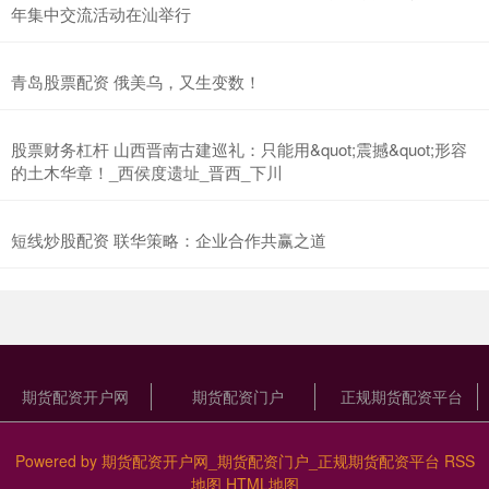
年集中交流活动在汕举行
青岛股票配资 俄美乌，又生变数！
股票财务杠杆 山西晋南古建巡礼：只能用&quot;震撼&quot;形容
的土木华章！_西侯度遗址_晋西_下川
短线炒股配资 联华策略：企业合作共赢之道
期货配资开户网
期货配资门户
正规期货配资平台
Powered by
期货配资开户网_期货配资门户_正规期货配资平台
RSS
地图
HTML地图