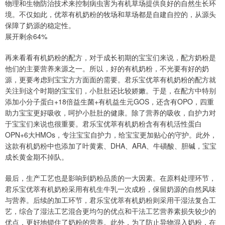
物理和生物防治技术来控制病虫害为有机草场提供良好的自然生长环
境。不仅如此，优萃有机奶粉的牧场和草场都是自建自控的，从源头
保障了奶源的稳定性。
展开剩余64%
再来看看有机奶粉的配方，对于成长初期的宝宝们来说，配方奶粉是
他们的主要营养来源之一。所以，好的有机奶粉，不光要有好的奶
源，更要考虑到宝宝方方面面的需要。君乐宝优萃有机奶粉的配方就
关注到这个时期的宝宝们，小肚肚还比较娇嫩。于是，在配方中特别
添加小分子蛋白+18倍益生菌+有机益生元GOS，还含有OPO，四重
助力宝宝更好吸收，呵护小肚肚的健康。除了营养的吸收，自护力对
于宝宝们来说也很重要。君乐宝优萃有机奶粉含有有机活性蛋白
OPN+6大HMOs，专注宝宝自护力，给宝宝更加贴心的守护。此外，
这款有机奶粉中也添加了叶黄素、DHA、ARA、牛磺酸、胆碱，宝宝
成长黄金期不掉队。
最后，生产工艺也是影响到奶粉品质的一大因素。在原料处理环节，
君乐宝优萃有机奶粉采用有机生牛乳一次成粉，保留奶源的自然风味
与营养。后续的加工环节，君乐宝优萃有机奶粉则采用干湿法复合工
艺，综合了湿法工艺混合更均匀的优点和干法工艺营养素损失较少的
优点，更好地锁住了奶粉的营养。此外，为了防止异物混入奶粉，在