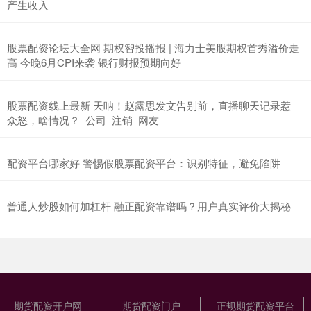
产生收入
股票配资论坛大全网 期权智投播报 | 海力士美股期权首秀溢价走
高 今晚6月CPI来袭 银行财报预期向好
股票配资线上最新 天呐！赵露思发文告别前，直播聊天记录惹
众怒，啥情况？_公司_注销_网友
配资平台哪家好 警惕假股票配资平台：识别特征，避免陷阱
普通人炒股如何加杠杆 融正配资靠谱吗？用户真实评价大揭秘
期货配资开户网
期货配资门户
正规期货配资平台