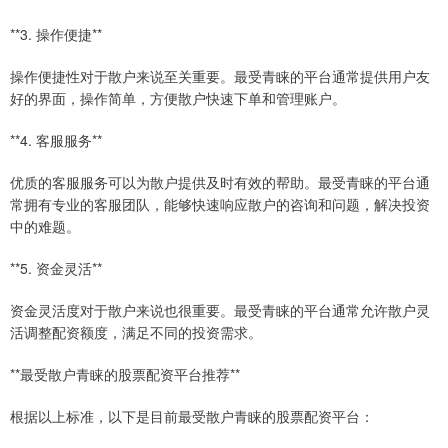
**3. 操作便捷**
操作便捷性对于散户来说至关重要。最受青睐的平台通常提供用户友
好的界面，操作简单，方便散户快速下单和管理账户。
**4. 客服服务**
优质的客服服务可以为散户提供及时有效的帮助。最受青睐的平台通
常拥有专业的客服团队，能够快速响应散户的咨询和问题，解决投资
中的难题。
**5. 资金灵活**
资金灵活度对于散户来说也很重要。最受青睐的平台通常允许散户灵
活调整配资额度，满足不同的投资需求。
**最受散户青睐的股票配资平台推荐**
根据以上标准，以下是目前最受散户青睐的股票配资平台：