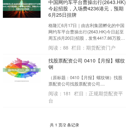
中国网约车平台曹操出行(2643.HK)
今起招股，入场费4236港元，预期
6月25日挂牌
格隆汇6月17日｜由吉利集团孵化的中国
网约车平台曹操出行(2643.HK)今日起至
周五(6月20日)招股，发售4417.86万股，
香港公开发售占10%，其余为国....
阅读：
88
栏目：
期货配资门户
找股票配资公司 0410【月报】螺纹
钢
（原标题：0410【月报】螺纹钢）找股
票配资公司找股票配资公司....
阅读：
181
栏目：
正规期货配资平
台
共 1 页/2 条记录