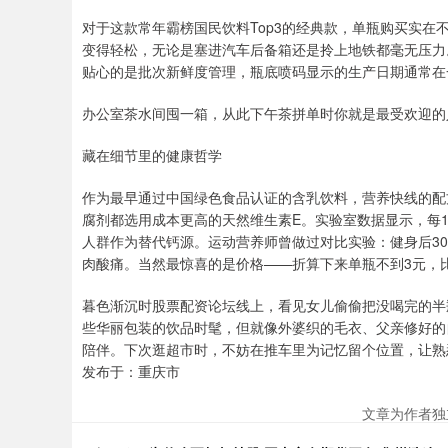
对于这款常年霸榜国民饮料Top3的经典款，单瓶购买实在
变得轻松，无论是塞进汽车后备箱还是拎上地铁都毫无压力
贴心的是批次新鲜度管理，瓶底喷码显示的生产日期通常在
办公室茶水间囤一箱，从此下午茶拼单时你就是最受欢迎的
藏在细节里的健康哲学
作为最早通过中国绿色食品认证的含乳饮料，营养快线的配
腐剂都选用成本更高的天然维生素E。实验室数据显示，每10
人群作为替代钙源。运动营养师曾做过对比实验：健身后30
肉酸痛。当然最惊喜的是价格——折算下来单瓶不到3元，
暮色渐沉时股票配资论坛线上，看见女儿偷偷把没喝完的半
些华丽包装的饮品时髦，但就像外婆织的毛衣、父亲修好的
陪伴。下次逛超市时，不妨在推车里为记忆留个位置，让熟
发布于：重庆市
文章为作者独