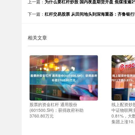
上一篇：
为什么要杠杆炒股 国内夜盘期货开盘 焦煤涨逾2
下一篇：
杠杆交易股票 从田间地头到深海重器：齐鲁银
相关文章
股票的资金杠杆 通用股份
线上配资炒股
(601500.SH)：获得政府补助
中证物联网主题
3760.80万元
0.81%，
集团上涨10.