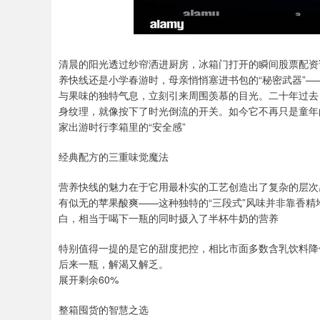
清晨的阳光透过纱帘洒进厨房，冰箱门打开的瞬间股票配资
养快线还是小学春游时，母亲悄悄塞进书包的“秘密武器”
与果味的独特气息，立刻引来周围羡慕的目光。二十年过去
身纹理，就像按下了时光倒流的开关。如今它不再只是童年
家出游时行李箱里的“安全感”
经典配方的三重味觉魔法
营养快线的魅力在于它用最朴实的工艺创造出了复杂的层次
有似无的苹果酸爽——这种独特的“三段式”风味并非靠香精
白，相当于喝下一瓶的同时摄入了半杯牛奶的营养
特别值得一提的是它的甜度把控，相比市面多数含乳饮料降
后来一瓶，解渴又解乏。
展开剩余60%
整箱囤货的智慧之选