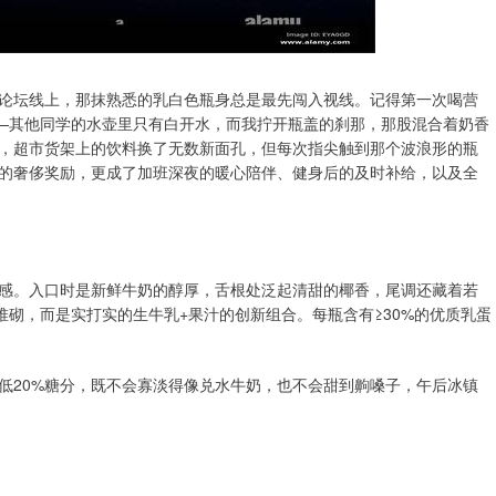
论坛线上，那抹熟悉的乳白色瓶身总是最先闯入视线。记得第一次喝营
——其他同学的水壶里只有白开水，而我拧开瓶盖的刹那，那股混合着奶香
，超市货架上的饮料换了无数新面孔，但每次指尖触到那个波浪形的瓶
的奢侈奖励，更成了加班深夜的暖心陪伴、健身后的及时补给，以及全
感。入口时是新鲜牛奶的醇厚，舌根处泛起清甜的椰香，尾调还藏着若
堆砌，而是实打实的生牛乳+果汁的创新组合。每瓶含有≥30%的优质乳蛋
低20%糖分，既不会寡淡得像兑水牛奶，也不会甜到齁嗓子，午后冰镇