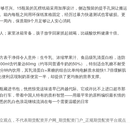
不够尽兴。15瓶装的瓦楞纸箱采用加厚设计，侧边预留的提手孔洞让搬运
。箱内每瓶之间用环保纸浆格固定，经历过暴力快递测试也零破损。更
一周内，保质期9个月足够让人安心消耗
人；家里冰箱常备，孩子放学回家抓起就喝，比碳酸饮料健康十倍。
方表干净得令人意外：生牛乳、浓缩苹果汁、食品级乳清蛋白粉，连防
0ml含钙量达60mg（约等同普通牛奶的50%），特别适合乳糖不耐受
分钟内饮用，其乳清蛋白+果糖的组合比单纯电解质水能快1.7倍缓解肌
比便利店现制奶茶便宜一半，却提供了更均衡的营养支撑。
瓶藏进书包，恍然惊觉这味道早已跨越代际。它或许比不上进口超市那
自行车，带着中国人特有的质朴智慧——用最平常的原料编织最长情的
悉的乳白色浪花继续流淌在每一个需要温暖的日常
立观点，不代表期货配资开户网_期货配资门户_正规期货配资平台观点