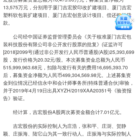
13,575万元，分别用于厦门吉宏胶印改扩建项目、厦门吉宏
塑料软包装扩建项目、厦门吉宏创意设计项目、偿还银行贷
款。
公司经中国证券监督管理委员会《关于核准厦门吉宏包
装科技股份有限公司非公开发行股票的批复》(证监许可
[2018]2099号)通过非公开发行人民币普通股(A股)25,393,699
股，发行价格为20.32元/股。本次募集资金总额为人民币
515,999,963.68元，扣除与发行有关的费用16,695,393.70
后，募集资金净额为人民币499,304,569.98元。上述募集资
金到位情况已经信永中和会计师事务所(特殊普通合伙)审验，
并于2019年4月19日出具XYZH/2019XAA20351号《验资报
告》验证。
经计算，吉宏股份A股两次募资金额合计7.01亿元。
吉宏股份的实际控制人为庄浩，张和平、庄澍、贺静
颖、庄振海、陆它山为其一致行动人。庄振海与实际控制人