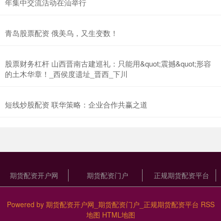
年集中交流活动在汕举行
青岛股票配资 俄美乌，又生变数！
股票财务杠杆 山西晋南古建巡礼：只能用&quot;震撼&quot;形容
的土木华章！_西侯度遗址_晋西_下川
短线炒股配资 联华策略：企业合作共赢之道
期货配资开户网
期货配资门户
正规期货配资平台
Powered by
期货配资开户网_期货配资门户_正规期货配资平台
RSS
地图
HTML地图